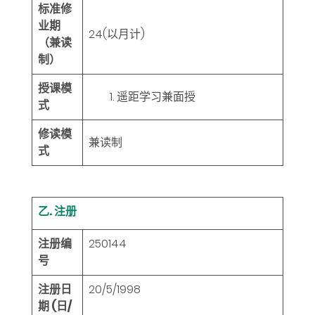
标准修
业期
24
(以月计)
（兼读
制）
授课模
遥距学习兼面授
式
修读模
兼读制
式
乙. 注册
注册编
250144
号
注册日
20/5/1998
期 (日/