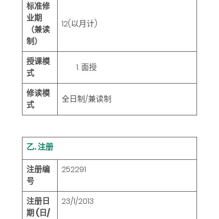
标准修
业期
12
(以月计)
（兼读
制）
授课模
面授
式
修读模
全日制/兼读制
式
乙. 注册
注册编
252291
号
注册日
23/1/2013
期 (日/