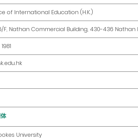
ce of International Education (H.K.)
 6/F, Nathan Commercial Building, 430-436 Natha
1981
k.edu.hk
团体
ookes University