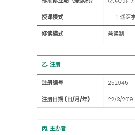
标准修业期（兼读制）
12
(以月计)
授课模式
遥距
修读模式
兼读制
乙. 注册
注册编号
252945
注册日期 (日/月/年)
22/3/2019
丙. 主办者