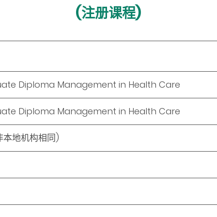
(注册课程)
uate Diploma Management in Health Care
uate Diploma Management in Health Care
非本地机构相同)