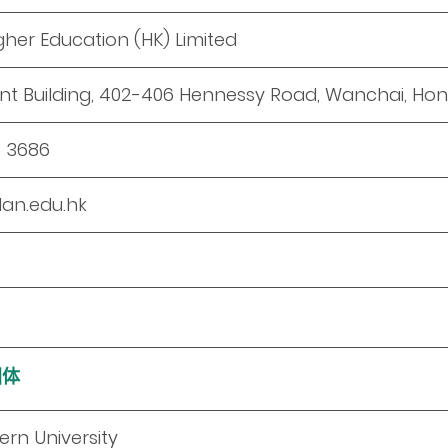
gher Education (HK) Limited
ent Building, 402-406 Hennessy Road, Wanchai, Ho
 3686
an.edu.hk
团体
ern University