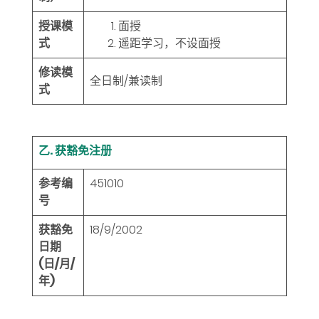
授课模
面授
式
遥距学习，不设面授
修读模
全日制/兼读制
式
乙. 获豁免注册
参考编
451010
号
获豁免
18/9/2002
日期
(日/月/
年)