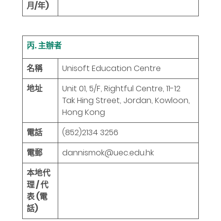
月/年)
丙. 主辦者
名稱
Unisoft Education Centre
地址
Unit 01, 5/F, Rightful Centre, 11-12
Tak Hing Street, Jordan, Kowloon,
Hong Kong
電話
(852)2134 3256
電郵
dannismok@uec.edu.hk
本地代
理 / 代
表 (電
話)