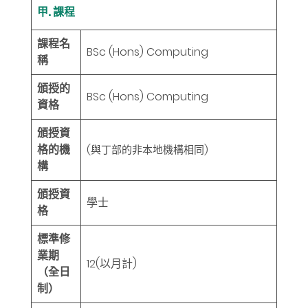
甲. 課程
課程名
BSc (Hons) Computing
稱
頒授的
BSc (Hons) Computing
資格
頒授資
格的機
(與丁部的非本地機構相同)
構
頒授資
學士
格
標準修
業期
12
(以月計)
（全日
制）