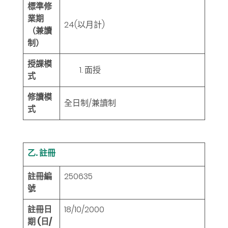
標準修
業期
24
(以月計)
（兼讀
制）
授課模
面授
式
修讀模
全日制/兼讀制
式
乙. 註冊
註冊編
250635
號
註冊日
18/10/2000
期 (日/