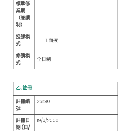
標準修
業期
（兼讀
制）
授課模
面授
式
修讀模
全日制
式
乙. 註冊
註冊編
251510
號
註冊日
19/5/2006
期 (日/