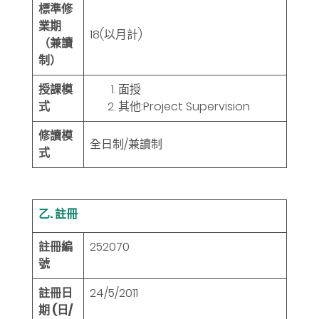
標準修
業期
18
(以月計)
（兼讀
制）
授課模
面授
式
其他:Project Supervision
修讀模
全日制/兼讀制
式
乙. 註冊
註冊編
252070
號
註冊日
24/5/2011
期 (日/