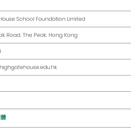
House School Foundation Limited
Peak Road, The Peak, Hong Kong
6
highgatehouse.edu.hk
團體