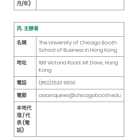
月/年)
丙. 主辦者
名稱
The University of Chicago Booth
School of Business in Hong Kong
地址
168 Victoria Road, Mt Davis, Hong
Kong
電話
(852)2533 9500
電郵
asia.inquiries@chicagobooth.edu
本地代
理 / 代
表 (電
話)