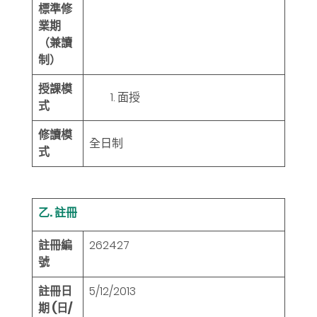
標準修
業期
（兼讀
制）
授課模
面授
式
修讀模
全日制
式
乙. 註冊
註冊編
262427
號
註冊日
5/12/2013
期 (日/