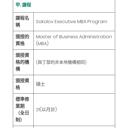
甲. 課程
課程名
Sokolov Executive MBA Program
稱
頒授的
Master of Business Administration
資格
(MBA)
頒授資
格的機
(與丁部的非本地機構相同)
構
頒授資
碩士
格
標準修
業期
21
(以月計)
（全日
制）