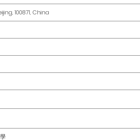
ijing, 100871, China
學