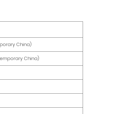
orary China)
emporary China)