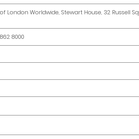
y of London Worldwide, Stewart House, 32 Russell S
7862 8000