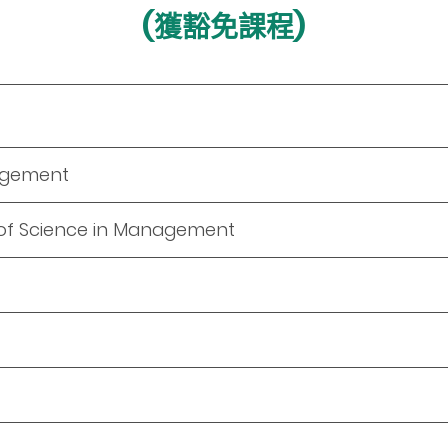
(獲豁免課程)
agement
of Science in Management