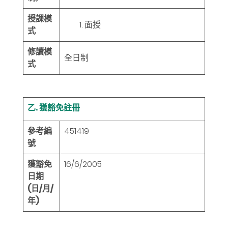
授課模
面授
式
修讀模
全日制
式
乙. 獲豁免註冊
參考編
451419
號
獲豁免
16/6/2005
日期
(日/月/
年)