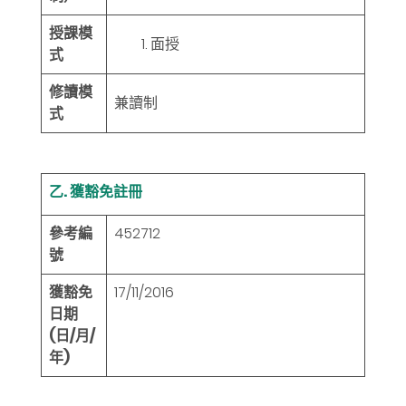
授課模
面授
式
修讀模
兼讀制
式
乙. 獲豁免註冊
參考編
452712
號
獲豁免
17/11/2016
日期
(日/月/
年)