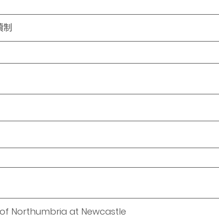
讀制
y of Northumbria at Newcastle