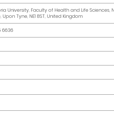
a University, Faculty of Health and Life Sciences,
, Upon Tyne, NE1 8ST, United Kingdom
15 6636