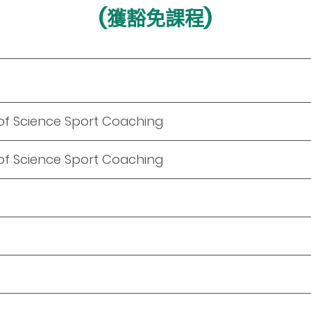
(獲豁免課程)
of Science Sport Coaching
of Science Sport Coaching