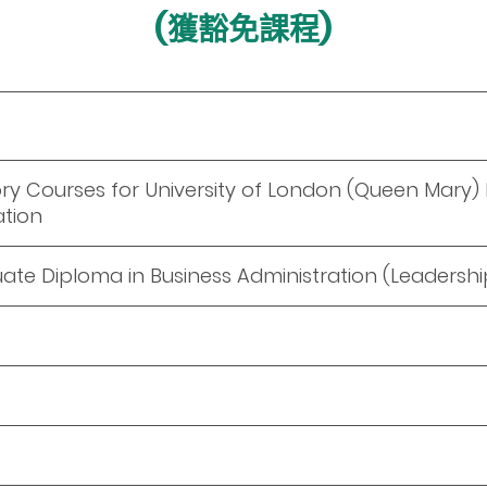
(獲豁免課程)
ry Courses for University of London (Queen Mary)
ation
ate Diploma in Business Administration (Leadershi