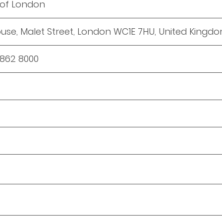
y of London
use, Malet Street, London WC1E 7HU, United Kingd
7862 8000