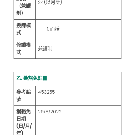
24
(以月計)
（兼讀
制）
授課模
面授
式
修讀模
兼讀制
式
乙. 獲豁免註冊
參考編
453255
號
獲豁免
29/8/2022
日期
(日/月/
年)