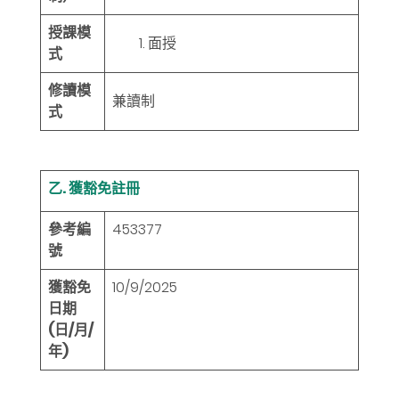
授課模
面授
式
修讀模
兼讀制
式
乙. 獲豁免註冊
參考編
453377
號
獲豁免
10/9/2025
日期
(日/月/
年)