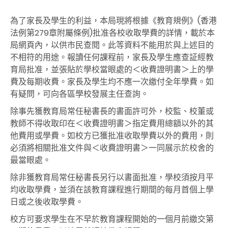
為了家長及學生的利益，本局現將根據《教育規例》(香港
法例第279章附屬條例)批准各校收取學費的詳情，載於本
局網頁內，以供市民查閱。此等資料不能用於與上述目的
不相符的用途。報讀任何課程前，家長及學生應查証經教
育局批准，並張貼於學校當眼處的＜收費證明書＞上的學
費及每期收費。家長及學生均不應一次繳付全年學費。如
有疑問，可向各區學校發展主任查詢。
除事先獲教育局常任秘書長的書面許可外，校監、校董或
教師不得收取印在＜收費證明書＞指定費用總額以外的其
他費用或學費。如校方已獲批准收取學費以外的費用，則
必須將相關批准文件與＜收費證明書＞一同展示於校舍的
最當眼處。
除非獲教育局常任秘書長另行以書面批准，學校須按月平
均收取學費，並須在該教育課程進行期間的每月首個上學
日或之後收取學費。
校方可要求學生在不早於教育課程開始的一個月前繳交第