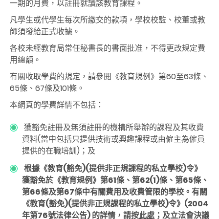
一期的月費，以註冊就讀該教育課程。
凡學生或代學生每次所繳交的款項，學校校監、校董或教
師須發給正式收據。
各校未經教育局常任秘書長的書面批准，不得更改規定費
用總額。
有關收取學費的規定，請參閱《教育規例》第60至63條、
65條、67條及101條。
本網頁的學費詳情不包括：
獲豁免註冊及無須註冊的機構所舉辦的課程及其收費
資料(當中包括只提供技術或興趣課程或由僱主為僱員
提供的在職培訓)；及
根據《教育(豁免)(提供非正規課程的私立學校)令》
獲豁免於《教育規例》第61條、第62(1)條、第65條、
第66條及第67條中有關費用及收費管限的學校。有關
《教育(豁免)(提供非正規課程的私立學校)令》(2004
年第76號法律公告) 的詳情，請按
此處
；及立法會決議