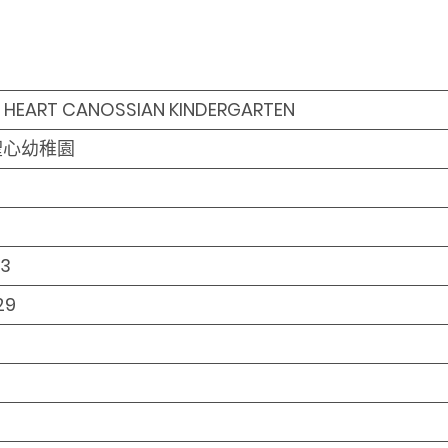
 HEART CANOSSIAN KINDERGARTEN
聖心幼稚園
13
29